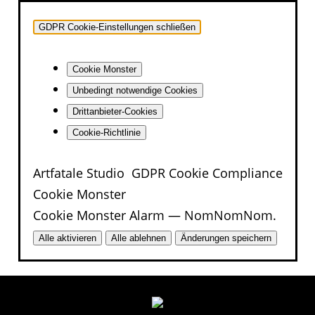
GDPR Cookie-Einstellungen schließen
Cookie Monster
Unbedingt notwendige Cookies
No posts found for
Drittanbieter-Cookies
Cookie-Richtlinie
your tag,
Artfatale Studio
GDPR Cookie Compliance
category or search
Cookie Monster
term.
Cookie Monster Alarm — NomNomNom.
Alle aktivieren
Alle ablehnen
Änderungen speichern